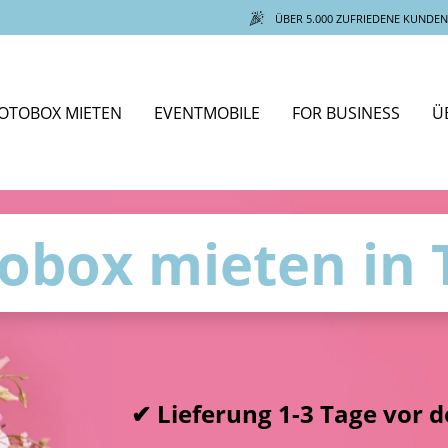
ÜBER 5.000 ZUFRIEDENE KUNDEN
OTOBOX MIETEN
EVENTMOBILE
FOR BUSINESS
Ü
Zur Kategorie Fotobox mieten
Tirol
Rosenheim
Wien
Südt
obox mieten in T
✔ Lieferung 1-3 Tage vor