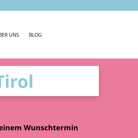
BER UNS
BLOG
irol
irol
 deinem Wunschtermin