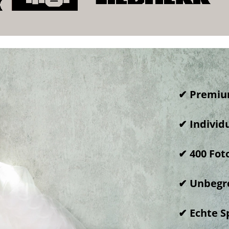
✔ Premium
✔ Individ
✔ 400 Fot
✔ Unbegre
✔ Echte S